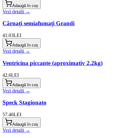
Adaugă în coș
Vezi detalii →
Cârnați semiafumați Grandi
41.03
LEI
Adaugă în coș
Vezi detalii →
Ventricina piccante (aproximativ 2.2kg)
42.6
LEI
Adaugă în coș
Vezi detalii →
Speck Stagionato
57.46
LEI
Adaugă în coș
Vezi detalii →