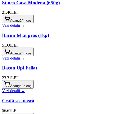
Stinco Casa Modena (650g)
21.46
LEI
Adaugă în coș
Vezi detalii →
Bacon feliat gros (1kg)
51.68
LEI
Adaugă în coș
Vezi detalii →
Bacon Upi Feliat
23.31
LEI
Adaugă în coș
Vezi detalii →
Ceafă secuiască
56.61
LEI