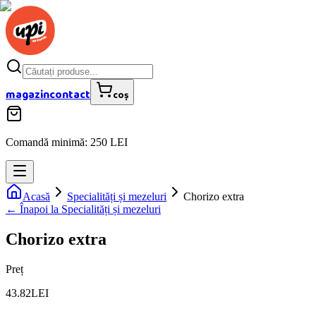
magazin
contact
coș
Comandă minimă: 250 LEI
Acasă
Specialități și mezeluri
Chorizo extra
← Înapoi la
Specialități și mezeluri
Chorizo extra
Preț
43.82
LEI