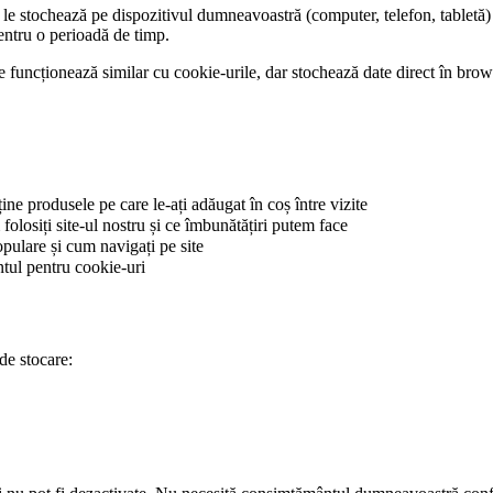
 le stochează pe dispozitivul dumneavoastră (computer, telefon, tabletă) 
entru o perioadă de timp.
re funcționează similar cu cookie-urile, dar stochează date direct în brow
ține produsele pe care le-ați adăugat în coș între vizite
folosiți site-ul nostru și ce îmbunătățiri putem face
pulare și cum navigați pe site
tul pentru cookie-uri
de stocare: