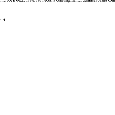
i și nu pot fi dezactivate. Nu necesită consimțământul dumneavoastră 
uri