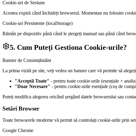
Cookie-uri de Sesiune
Acestea expiră când închideți browserul. Momentan nu folosim cookie
Cookie-uri Persistente (localStorage)
Rămân pe dispozitiv până când le ștergeți manual sau până când browser
5. Cum Puteți Gestiona Cookie-urile?
Banner de Consimțământ
La prima vizită pe site, veți vedea un banner care vă permite să alegeți
"Acceptă Toate"
- pentru toate cookie-urile (esențiale + analiz
"Doar Necesare"
- pentru cookie-urile esențiale (coș de cumpă
Puteți modifica alegerea oricând șergând datele browserului sau cont
Setări Browser
Toate browserele moderne vă permit să controlați cookie-urile prin setăr
Google Chrome