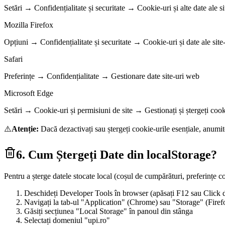
Setări → Confidențialitate și securitate → Cookie-uri și alte date ale si
Mozilla Firefox
Opțiuni → Confidențialitate și securitate → Cookie-uri și date ale site
Safari
Preferințe → Confidențialitate → Gestionare date site-uri web
Microsoft Edge
Setări → Cookie-uri și permisiuni de site → Gestionați și ștergeți cook
⚠️
Atenție:
Dacă dezactivați sau ștergeți cookie-urile esențiale, anumite
6. Cum Ștergeți Date din localStorage?
Pentru a șterge datele stocate local (coșul de cumpărături, preferințe c
Deschideți Developer Tools în browser (apăsați F12 sau Click 
Navigați la tab-ul "Application" (Chrome) sau "Storage" (Firef
Găsiți secțiunea "Local Storage" în panoul din stânga
Selectați domeniul "upi.ro"