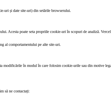
e-uri și date site-uri) din setările browserului.
cului. Acesta poate seta propriile cookie-uri în scopuri de analiză. Verce
ing al comportamentului pe alte site-uri.
a modificările în modul în care folosim cookie-urile sau din motive legale
ăm să ne contactați: