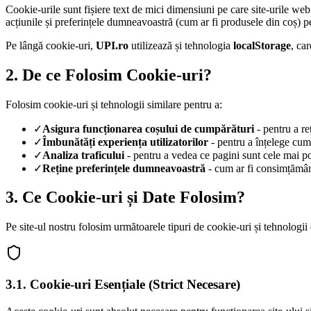
Cookie-urile sunt fișiere text de mici dimensiuni pe care site-urile web
acțiunile și preferințele dumneavoastră (cum ar fi produsele din coș) p
Pe lângă cookie-uri,
UPI.ro
utilizează și tehnologia
localStorage
, ca
2. De ce Folosim Cookie-uri?
Folosim cookie-uri și tehnologii similare pentru a:
✓
Asigura funcționarea coșului de cumpărături
- pentru a re
✓
Îmbunătăți experiența utilizatorilor
- pentru a înțelege cum 
✓
Analiza traficului
- pentru a vedea ce pagini sunt cele mai po
✓
Reține preferințele dumneavoastră
- cum ar fi consimțămân
3. Ce Cookie-uri și Date Folosim?
Pe site-ul nostru folosim următoarele tipuri de cookie-uri și tehnologii 
3.1. Cookie-uri Esențiale (Strict Necesare)