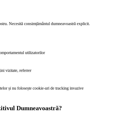
nostru. Necesită consimțământul dumneavoastră explicit.
comportamentul utilizatorilor
i vizitate, referrer
telor și nu folosește cookie-uri de tracking invazive
zitivul Dumneavoastră?