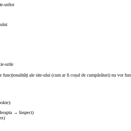
te-urilor
-ului
ie-urile
 funcționalități ale site-ului (cum ar fi coșul de cumpărături) nu vor fun
ookie):
dreapta → Inspect)
ox)