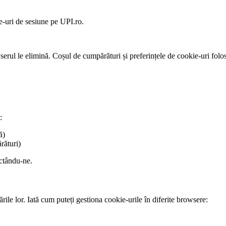
-uri de sesiune pe UPI.ro.
ul le elimină. Coșul de cumpărături și preferințele de cookie-uri folose
:
ă)
rături)
actându-ne.
ile lor. Iată cum puteți gestiona cookie-urile în diferite browsere: