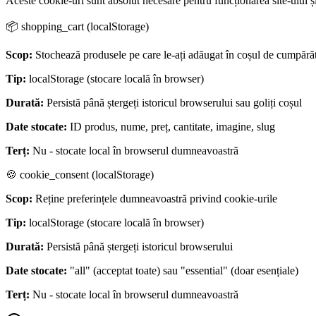
Aceste cookie-uri sunt absolut necesare pentru funcționarea site-ulu
📦 shopping_cart (localStorage)
Scop:
Stochează produsele pe care le-ați adăugat în coșul de cumpărăt
Tip:
localStorage (stocare locală în browser)
Durată:
Persistă până ștergeți istoricul browserului sau goliți coșul
Date stocate:
ID produs, nume, preț, cantitate, imagine, slug
Terț:
Nu - stocate local în browserul dumneavoastră
🍪 cookie_consent (localStorage)
Scop:
Reține preferințele dumneavoastră privind cookie-urile
Tip:
localStorage (stocare locală în browser)
Durată:
Persistă până ștergeți istoricul browserului
Date stocate:
"all" (acceptat toate) sau "essential" (doar esențiale)
Terț:
Nu - stocate local în browserul dumneavoastră