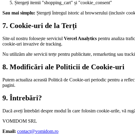
Ștergeți itemii "shopping_cart" și "cookie_consent"
Sau mai simplu:
Ștergeți întregul istoric al browserului (inclusiv cooki
7. Cookie-uri de la Terți
Site-ul nostru folosește serviciul
Vercel Analytics
pentru analiza trafi
cookie-uri invazive de tracking.
Nu utilizăm alte servicii terțe pentru publicitate, remarketing sau track
8. Modificări ale Politicii de Cookie-uri
Putem actualiza această Politică de Cookie-uri periodic pentru a reflect
pagini.
9. Întrebări?
Dacă aveți întrebări despre modul în care folosim cookie-urile, vă rug
VOMIDOM SRL
Email:
contact@vomidom.ro