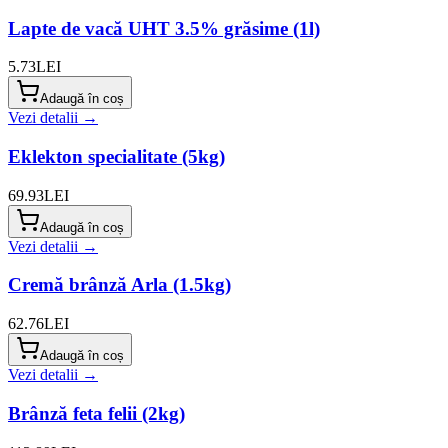
Lapte de vacă UHT 3.5% grăsime (1l)
5.73
LEI
Adaugă în coș
Vezi detalii →
Eklekton specialitate (5kg)
69.93
LEI
Adaugă în coș
Vezi detalii →
Cremă brânză Arla (1.5kg)
62.76
LEI
Adaugă în coș
Vezi detalii →
Brânză feta felii (2kg)