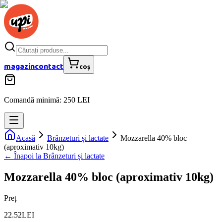
magazin
contact
coș
Comandă minimă: 250 LEI
Acasă
Brânzeturi și lactate
Mozzarella 40% bloc
(aproximativ 10kg)
← Înapoi la
Brânzeturi și lactate
Mozzarella 40% bloc (aproximativ 10kg)
Preț
22.52
LEI