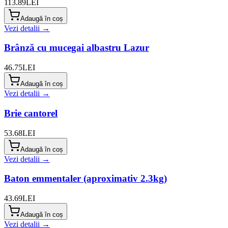
113.89
LEI
Adaugă în coș
Vezi detalii →
Brânză cu mucegai albastru Lazur
46.75
LEI
Adaugă în coș
Vezi detalii →
Brie cantorel
53.68
LEI
Adaugă în coș
Vezi detalii →
Baton emmentaler (aproximativ 2.3kg)
43.69
LEI
Adaugă în coș
Vezi detalii →