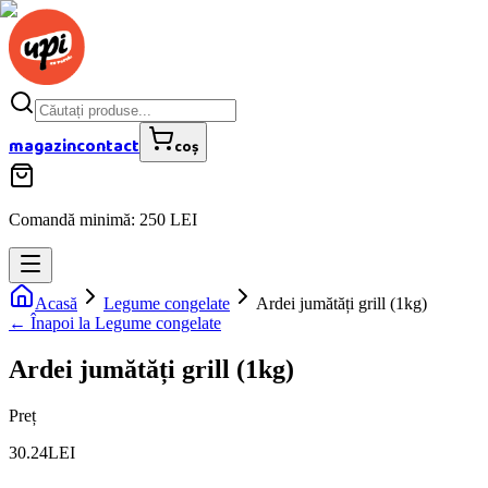
magazin
contact
coș
Comandă minimă: 250 LEI
Acasă
Legume congelate
Ardei jumătăți grill (1kg)
← Înapoi la
Legume congelate
Ardei jumătăți grill (1kg)
Preț
30.24
LEI