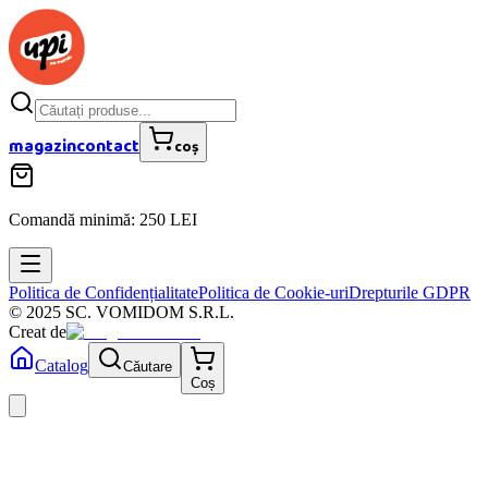
magazin
contact
coș
Comandă minimă: 250 LEI
Politica de Confidențialitate
Politica de Cookie-uri
Drepturile GDPR
© 2025 SC. VOMIDOM S.R.L.
Creat de
Catalog
Căutare
Coș