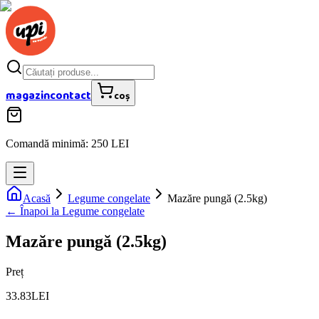
magazin
contact
coș
Comandă minimă: 250 LEI
Acasă
Legume congelate
Mazăre pungă (2.5kg)
← Înapoi la
Legume congelate
Mazăre pungă (2.5kg)
Preț
33.83
LEI