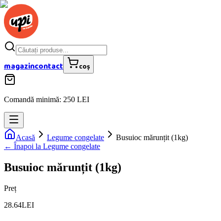
magazin
contact
coș
Comandă minimă: 250 LEI
Acasă
Legume congelate
Busuioc mărunțit (1kg)
← Înapoi la
Legume congelate
Busuioc mărunțit (1kg)
Preț
28.64
LEI